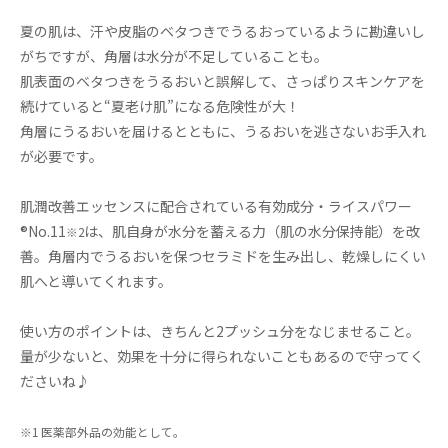
夏の肌は、汗や皮脂のベタつきでうるおっているように勘違いし
がちですが、角層は水分が不足していることも。
肌表面のベタつきをうるおいと誤解して、さっぱりスキンケアを
続けていると“夏老け肌”になる危険性が大！
角層にうるおいを届けるとともに、うるおいを逃さないお手入れ
が必要です。
肌潤改善エッセンスに配合されている有効成分・ライスパワー
®No.11
は、肌自身が水分を蓄える力（肌の水分保持能）を改
※2
善。角層内でうるおいを保つセラミドを生み出し、乾燥しにくい
肌へと導いてくれます。
使い方のポイントは、きちんと2プッシュ分をなじませること。
量が少ないと、効果を十分に得られないこともあるので守ってく
ださいね♪
※1 医薬部外品の効能として。