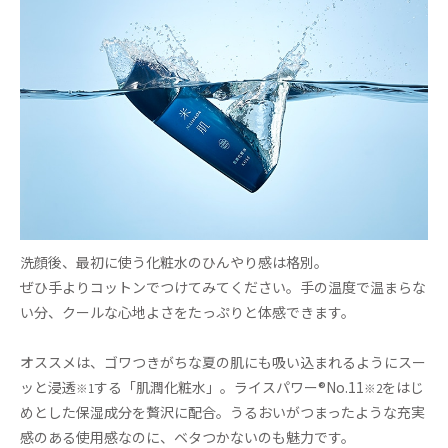
洗顔後、最初に使う化粧水のひんやり感は格別。
ぜひ手よりコットンでつけてみてください。手の温度で温まらな
い分、クールな心地よさをたっぷりと体感できます。
オススメは、ゴワつきがちな夏の肌にも吸い込まれるようにスー
ッと浸透
する「肌潤化粧水」。ライスパワー®No.11
をはじ
※1
※2
めとした保湿成分を贅沢に配合。うるおいがつまったような充実
感のある使用感なのに、ベタつかないのも魅力です。