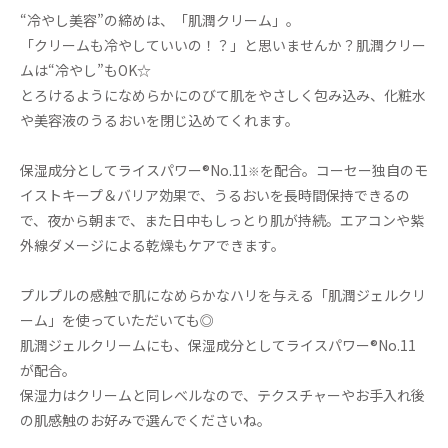
“冷やし美容”の締めは、「肌潤クリーム」。
「クリームも冷やしていいの！？」と思いませんか？肌潤クリー
ムは“冷やし”もOK☆
とろけるようになめらかにのびて肌をやさしく包み込み、化粧水
や美容液のうるおいを閉じ込めてくれます。
保湿成分としてライスパワー®No.11
を配合。コーセー独自のモ
※
イストキープ＆バリア効果で、うるおいを長時間保持できるの
で、夜から朝まで、また日中もしっとり肌が持続。エアコンや紫
外線ダメージによる乾燥もケアできます。
プルプルの感触で肌になめらかなハリを与える「肌潤ジェルクリ
ーム」を使っていただいても◎
肌潤ジェルクリームにも、保湿成分としてライスパワー®No.11
が配合。
保湿力はクリームと同レべルなので、テクスチャーやお手入れ後
の肌感触のお好みで選んでくださいね。