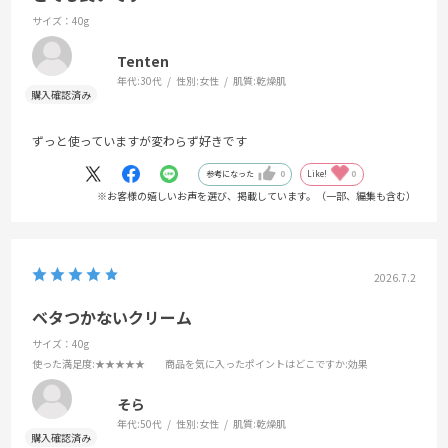
サイズ：40g
Tenten
年代:
30代
性別:
女性
肌質:
乾燥肌
ずっと使っていますが変わらず好きです
参考になった
0
Like!
0
※お客様の嬉しいお声を選び、掲載しています。（一部、編集も含む）
2026.7.2
ベタつかないクリーム
サイズ：40g
使った満足度
:★★★★★
商品を気に入ったポイントはどこですか
:効果
そら
年代:
50代
性別:
女性
肌質:
乾燥肌