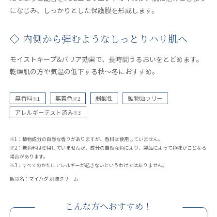
になじみ、しっかりとした保護膜を形成します。
◇ 内側から弾むようなしっとりハリ肌へ
モイストキープ&バリア効果で、長時間うるおいをとどめます。
乾燥肌の方や気温の低下する秋～冬におすすめ。
無香料
無着色
弱酸性
鉱物油フリー
※1
※2
アレルギーテスト済み
※3
※1：植物成分の自然な香りがありますが、香料は使用していません。
※2：着色料は使用していませんが、成分の自然な色により、製品によって色味がことなる
場合があります。
※3：すべてのかたにアレルギーが起きないというわけではありません。
販売名：マイハダ 肌潤クリーム
こんな方へおすすめ！