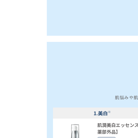
肌悩みや
1.美白
※
肌潤美白エッセン
薬部外品】