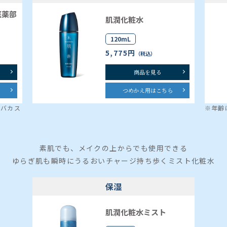
医薬部
肌潤化粧水
120mL
5,775円
（税込）
商品を見る
ら
つめかえ用はこちら
ソバカス
※年齢
素肌でも、メイクの上からでも使用できる
ゆらぎ肌も瞬時にうるおいチャージ持ち歩くミスト化粧水
保湿
肌潤化粧水ミスト