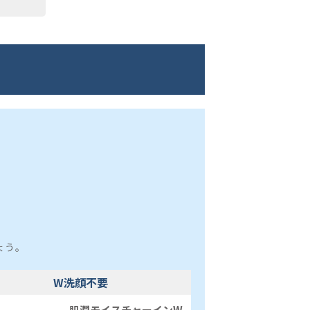
ょう。
W洗顔不要
肌潤モイスチャーインW