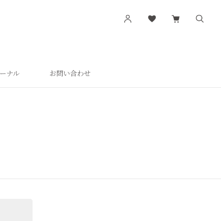
ーナル
お問い合わせ
す
シリーズから探す
肌潤
活潤
肌潤美白
つやしずく