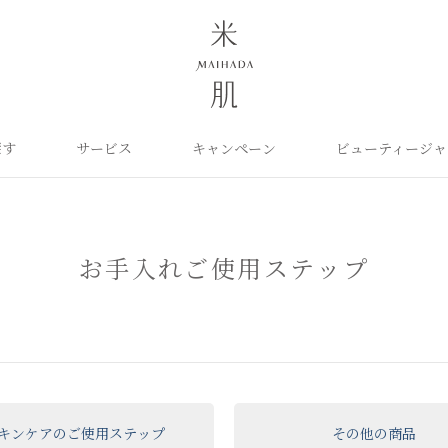
探す
サービス
キャンペーン
ビューティージャ
よくあるご質問
米肌について
カテゴリから探す
定期お届け便
ご利用ガイド
お知らせ
ポイントプログラム
目的に合わせて探
お問い合わせ
取扱い店舗
クレンジング
洗顔
保湿ケア
角質ふきとり美容液
化粧水
毛穴ケア
お手入れご使用ステップ
オイル
クリーム
美白ケア
美容液
日やけ止め
くすみケア
ベースメイク
パーツケア
UVケア
ヘアケア
インナーケア
エイジング
雑貨
ライスパワーセレクト
キンケアの
ご使用ステップ
その他の商品