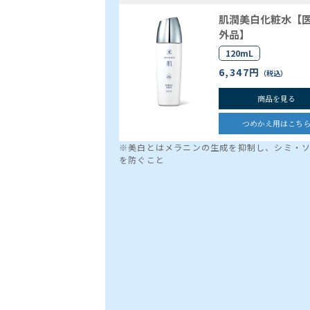
肌潤美白化粧水【
外品】
120mL
6,347円
（税込）
商品を見る
つめかえ用はこち
※美白とはメラニンの生成を抑制し、シミ・
を防ぐこと