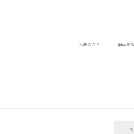
米肌のこと
商品を
ランキング
ベストセラー
お手入れご使用ステップ
すべての商品
ス