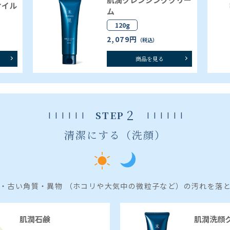
オイル
ム
120g
2,079円
（税込）
商品を見る
2
STEP
清潔にする（洗顔）
・古い角質・異物 （ホコリや大気中の微粒子など）の汚れを落
肌潤石鹸
肌潤洗顔