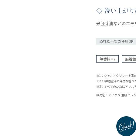
◇ 洗い上が
米胚芽油などのエモ
ぬれた手での使用OK
無香料
無着色
※2
※1：シアノアクリレート系
※2：植物成分の自然な香り
※3：すべてのかたにアレル
販売名：マイハダ 澄肌クレ