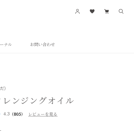
ーナル
お問い合わせ
す
シリーズから探す
肌潤
活潤
肌潤美白
はだ）
つやしずく
クレンジングオイル
4.3
（805）
レビューを見る
L