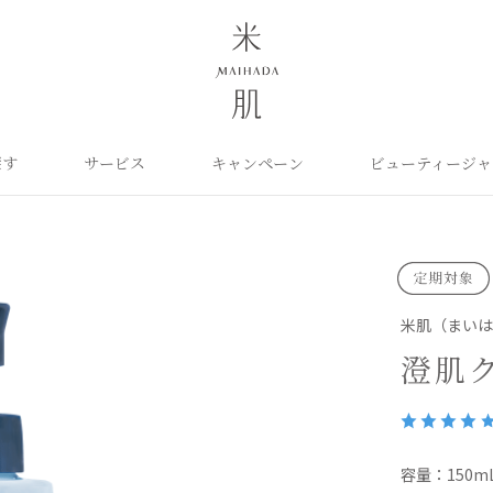
探す
サービス
キャンペーン
ビューティージャ
よくあるご質問
米肌について
カテゴリから探す
定期お届け便
ご利用ガイド
お知らせ
ポイントプログラム
目的に合わせて探
お問い合わせ
取扱い店舗
クレンジング
洗顔
保湿ケア
角質ふきとり美容液
化粧水
毛穴ケア
オイル
クリーム
美白ケア
米肌（まい
美容液
日やけ止め
くすみケア
ベースメイク
パーツケア
UVケア
澄肌
ヘアケア
インナーケア
エイジング
雑貨
ライスパワーセレクト
容量：150m