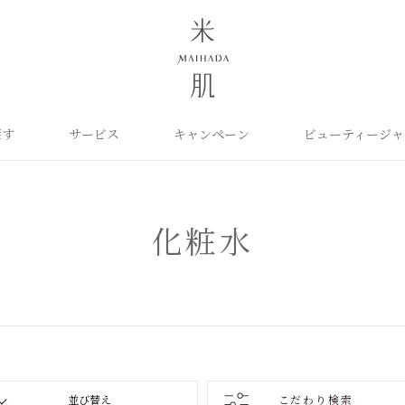
探す
サービス
キャンペーン
ビューティージャ
よくあるご質問
米肌について
カテゴリから探す
定期お届け便
ご利用ガイド
お知らせ
ポイントプログラム
目的に合わせて探
お問い合わせ
取扱い店舗
クレンジング
洗顔
保湿ケア
角質ふきとり美容液
化粧水
毛穴ケア
化粧水
オイル
クリーム
美白ケア
美容液
日やけ止め
くすみケア
ベースメイク
パーツケア
UVケア
ヘアケア
インナーケア
エイジング
雑貨
ライスパワーセレクト
こだわり検索