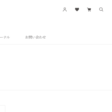
ーナル
お問い合わせ
す
シリーズから探す
肌潤
活潤
肌潤美白
つやしずく