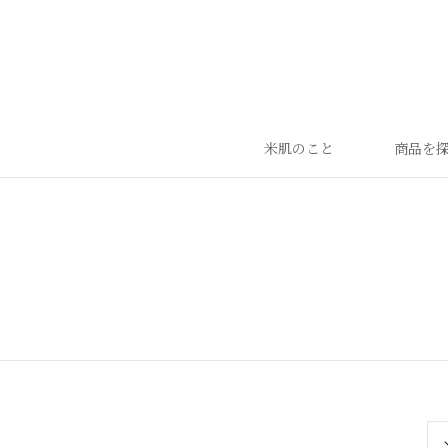
米肌のこと
商品を
ランキング
ベストセラー
お手入れご使用ステップ
すべての商品