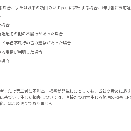
当する場合、または以下の項目のいずれかに該当する場合、利用者に事前
。
た場合
履行遅延その他の不履行があった場合
カード与信不履行の旨の連絡があった場合
めうる事情が判明した場合
い場合
利用者または第三者に不利益、損害が発生したとしても、当社の責めに帰
に基づいて生じた損害については、直接かつ通常生じる範囲の損害に
範囲はこの限りでありません。