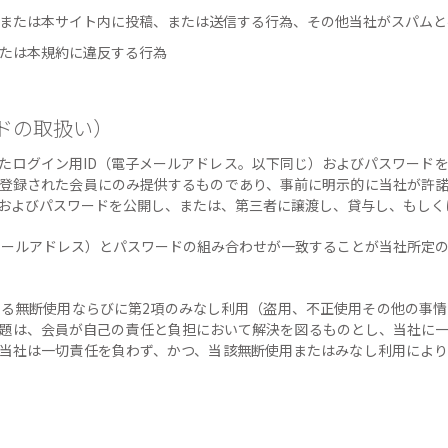
ビスまたは本サイト内に投稿、または送信する行為、その他当社がスパム
または本規約に違反する行為
ードの取扱い）
録したログイン用ID（電子メールアドレス。以下同じ）およびパスワード
登録された会員にのみ提供するものであり、事前に明示的に当社が許
Dおよびパスワードを公開し、または、第三者に譲渡し、貸与し、もしく
電子メールアドレス）とパスワードの組み合わせが一致することが当社所
者による無断使用ならびに第2項のみなし利用（盗用、不正使用その他の事
題は、会員が自己の責任と負担において解決を図るものとし、当社に
当社は一切責任を負わず、かつ、当該無断使用またはみなし利用によ
）