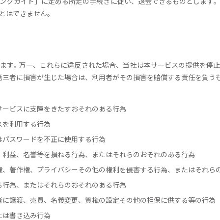
ングガイド」に定める所定の手続きに従い、退会できるものとします
とはできません。
ます｡ 万一、これらに違反された場合、当社は本サービスの提供を停
第三者に損害が生じた場合は、利用者がその損害を賠償する責任を負うも
本サービスに支障をきたすおそれのある行為
ビスを利用する行為
たはパスワードを不正に使用する行為
利、利益、名誉等を損ねる行為、またはそれらのおそれのある行為
標権、著作権、プライバシーその他の権利を侵害する行為、またはそれら
する行為、またはそれらのおそれのある行為
三者に譲渡、売買、名義変更、質権の設定その他の担保に供する等の行為
または書き込み行為