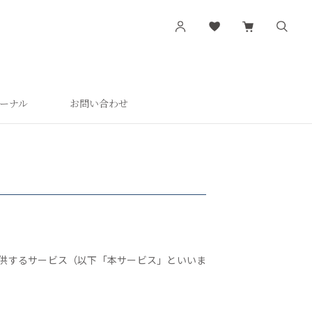
ーナル
お問い合わせ
す
シリーズから探す
肌潤
活潤
肌潤美白
つやしずく
提供するサービス（以下「本サービス」といいま