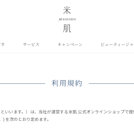
探す
サービス
キャンペーン
ビューティージャ
よくあるご質問
米肌について
カテゴリから探す
定期お届け便
ご利用ガイド
お知らせ
ポイントプログラム
目的に合わせて探
お問い合わせ
取扱い店舗
クレンジング
洗顔
保湿ケア
角質ふきとり美容液
化粧水
毛穴ケア
オイル
クリーム
美白ケア
利用規約
美容液
日やけ止め
くすみケア
ベースメイク
パーツケア
UVケア
ヘアケア
インナーケア
エイジング
雑貨
ライスパワーセレクト
といいます。）は、当社が運営する米肌 公式オンラインショップで
) を次のとおり定めます。