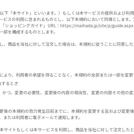
ト（以下「本サイト」といいます。）もしくは本サービスの提供および利
ービスの利用に含まれるものとし、以下本規約において同様とします。
「ショッピングガイド」URL：
https://maihada.jp/site/p/guide.aspx
一部を構成するものとします。
利用し、商品を当社に対して注文した場合は、本規約に従うことに同意し
裁量により、利用者の承諾を得ることなく、本規約の全部または一部を変
合するとき
せず、かつ、変更の必要性、変更後の内容の相当性、変更の内容その他の
、変更後の本規約の効力発生日前までに、本規約を変更する旨および変更
）に掲示し、または利用者に電子メールで通知します。
者が本サイトもしくは本サービスを利用し、商品を当社に対して注文した