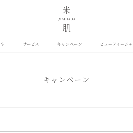
探す
サービス
キャンペーン
ビューティージャ
よくあるご質問
米肌について
カテゴリから探す
定期お届け便
ご利用ガイド
お知らせ
ポイントプログラム
目的に合わせて探
お問い合わせ
取扱い店舗
クレンジング
洗顔
保湿ケア
角質ふきとり美容液
化粧水
毛穴ケア
キャンペーン
オイル
クリーム
美白ケア
美容液
日やけ止め
くすみケア
ベースメイク
パーツケア
UVケア
ヘアケア
インナーケア
エイジング
雑貨
ライスパワーセレクト