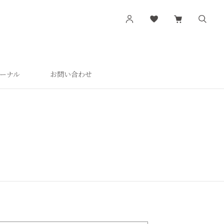
ーナル
お問い合わせ
す
シリーズから探す
肌潤
活潤
肌潤美白
つやしずく