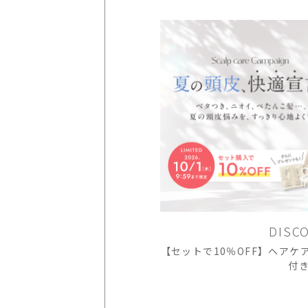
DISC
【セットで10％OFF】ヘア
付