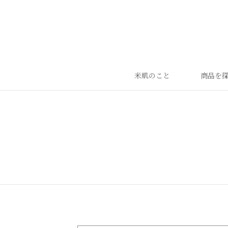
米肌のこと
商品を
ランキング
ベストセラー
お手入れご使用ステップ
すべての商品