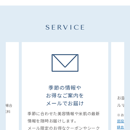
SERVICE
季節の情報や
お得なご案内を
お誕生
メールでお届け
ルマガ
満の場合
）の送料
季節に合わせた美容情報や米肌の最新
※お誕
情報を随時お届けします。
諾設定
です。
録且つLI
メール限定のお得なクーポンやシーク