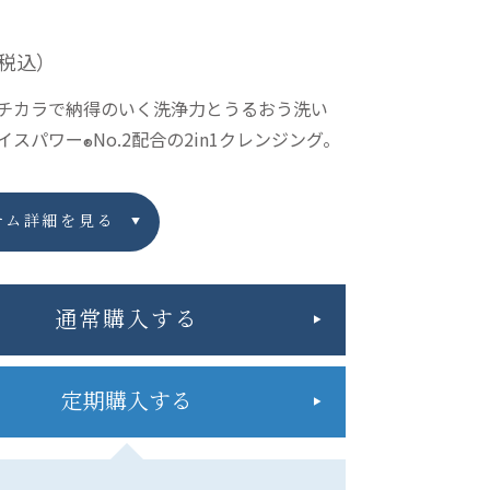
税込）
チカラで納得のいく洗浄力とうるおう洗い
イスパワー
No.2配合の2in1クレンジング。
®
テム詳細を見る
通常購入する
定期購入する