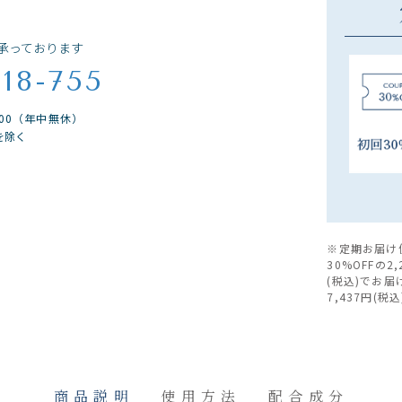
承っております
018-755
9:00（年中無休）
を除く
※定期お届け
30%OFFの2
(税込)でお
7,437円(税
商品説明
使用方法
配合成分