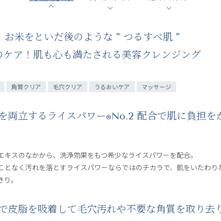
お米をといだ後のような " つるすべ肌 "
つのケア！肌も心も満たされる美容クレンジング
角質クリア
毛穴クリア
うるおいケア
マッサージ
護を両立するライスパワー
No.2 配合で肌に負担
®
エキスのなかから、洗浄効果をもつ希少なライスパワーを配合。
ことなく汚れを落とすライスパワーならではのチカラで、肌をいたわり
きり。
合で皮脂を吸着して毛穴汚れや不要な角質を取り去