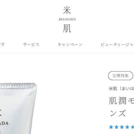
探す
サービス
キャンペーン
ビューティージャ
よくあるご質問
米肌について
カテゴリから探す
定期お届け便
ご利用ガイド
お知らせ
ポイントプログラム
目的に合わせて探
お問い合わせ
取扱い店舗
クレンジング
洗顔
保湿ケア
角質ふきとり美容液
化粧水
毛穴ケア
オイル
クリーム
美白ケア
米肌（まい
美容液
日やけ止め
くすみケア
ベースメイク
パーツケア
UVケア
肌潤
ヘアケア
インナーケア
エイジング
雑貨
ライスパワーセレクト
ンズ