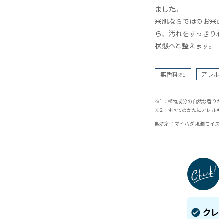
ました。
米肌ならではのお米
ら、汚れをすっきり
状態へと整えます。
無香料
アレル
※1
※1：植物成分の自然な香り
※2：すべてのかたにアレル
販売名：マイハダ 肌潤モイ