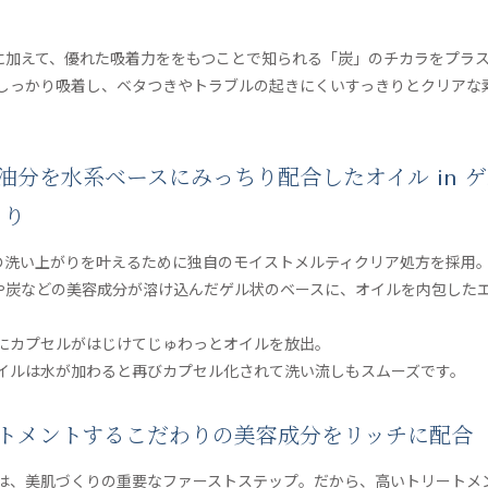
.2に加えて、優れた吸着力ををもつことで知られる「炭」のチカラをプラ
しっかり吸着し、ベタつきやトラブルの起きにくいすっきりとクリアな
油分を水系ベースにみっちり配合したオイル in 
とり
の洗い上がりを叶えるために独自のモイストメルティクリア処方を採用
.2や炭などの美容成分が溶け込んだゲル状のベースに、オイルを内包した
にカプセルがはじけてじゅわっとオイルを放出。
イルは水が加わると再びカプセル化されて洗い流しもスムーズです。
ートメントするこだわりの美容成分をリッチに配合
は、美肌づくりの重要なファーストステップ。だから、高いトリートメ