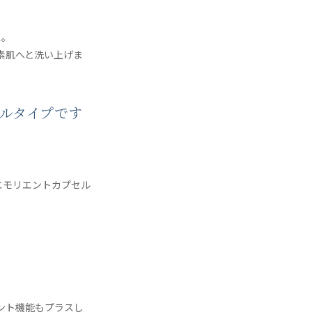
ス。
素肌へと洗い上げま
ゲルタイプです
。
エモリエントカプセル
ント機能もプラスし