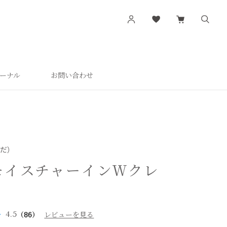
ーナル
お問い合わせ
す
シリーズから探す
肌潤
活潤
肌潤美白
はだ）
つやしずく
モイスチャーインＷクレ
4.5
（86）
レビューを見る