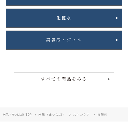
化粧水
美容液・ジェル
すべての商品をみる
米肌（まいはだ）TOP
米肌（まいはだ）
スキンケア
洗顔料