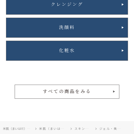
クレンジング
洗顔料
化粧水
すべての商品をみる
米肌（まいはだ）TOP
米肌（まいはだ）
スキンケア
ジェル・美容液