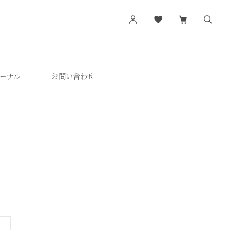
ーナル
お問い合わせ
す
シリーズから探す
肌潤
活潤
肌潤美白
つやしずく