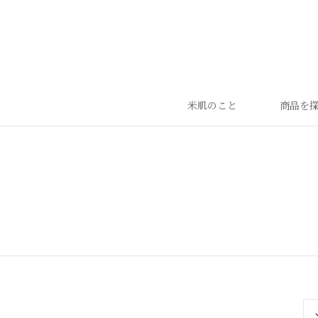
米肌のこと
商品を
ランキング
ベストセラー
お手入れご使用ステップ
すべての商品