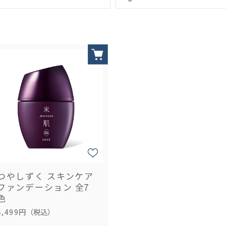
つやしずく スキンケア
ファンデーション
全7
色
4,499円
（税込）