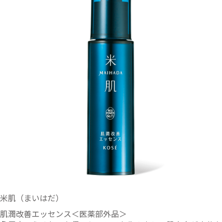
米肌（まいはだ）
肌潤改善エッセンス＜医薬部外品＞