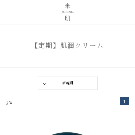
【定期】肌潤クリーム
1
2
件