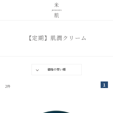
【定期】肌潤クリーム
1
2
件