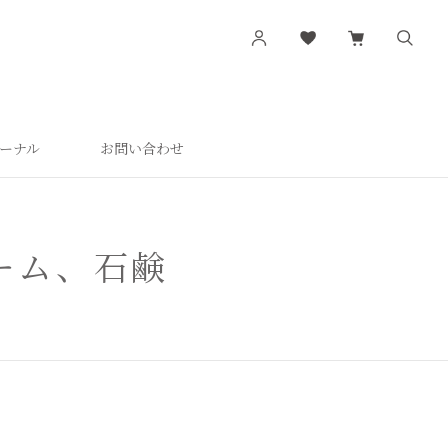
ーナル
お問い合わせ
す
シリーズから探す
肌潤
活潤
ーム、石鹸
肌潤美白
つやしずく