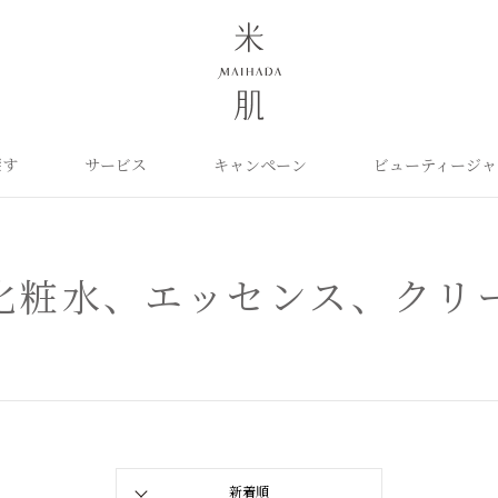
探す
サービス
キャンペーン
ビューティージャ
よくあるご質問
米肌について
カテゴリから探す
定期お届け便
ご利用ガイド
お知らせ
ポイントプログラム
目的に合わせて探
お問い合わせ
取扱い店舗
クレンジング
洗顔
保湿ケア
角質ふきとり美容液
化粧水
毛穴ケア
化粧水、エッセンス、クリ
オイル
クリーム
美白ケア
美容液
日やけ止め
くすみケア
ベースメイク
パーツケア
UVケア
ヘアケア
インナーケア
エイジング
雑貨
ライスパワーセレクト