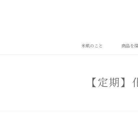
米肌のこと
商品を
【定期】
ランキング
ベストセラー
お手入れご使用ステップ
すべての商品