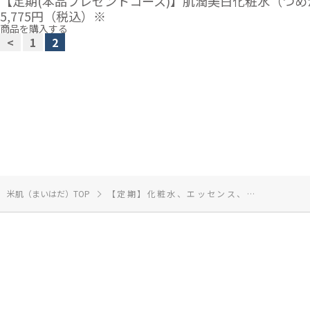
【定期(本品プレゼントコース)】肌潤美白化粧水（つ
5,775円
（税込）※
商品を購入する
<
1
2
米肌（まいはだ）TOP
【定期】化粧水、エッセンス、クリーム、石鹸