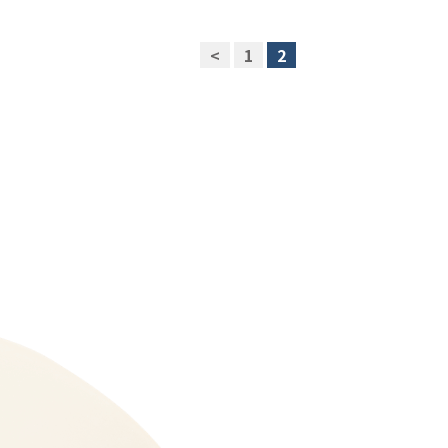
<
1
2