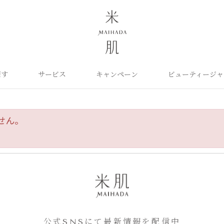
探す
サービス
キャンペーン
ビューティージャ
よくあるご質問
米肌について
カテゴリから探す
定期お届け便
ご利用ガイド
お知らせ
ポイントプログラム
目的に合わせて探
お問い合わせ
取扱い店舗
クレンジング
洗顔
保湿ケア
せん。
角質ふきとり美容液
化粧水
毛穴ケア
オイル
クリーム
美白ケア
美容液
日やけ止め
くすみケア
ベースメイク
パーツケア
UVケア
ヘアケア
インナーケア
エイジング
雑貨
ライスパワーセレクト
公式SNSにて最新情報を配信中