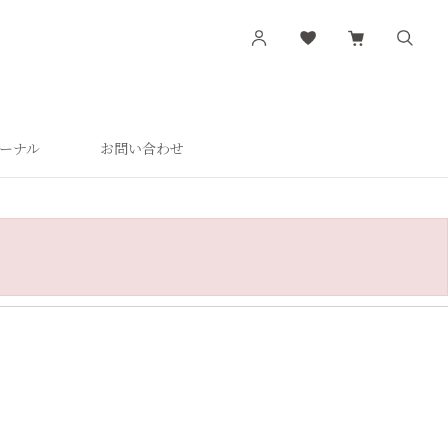
ーナル
お問い合わせ
す
シリーズから探す
肌潤
活潤
肌潤美白
つやしずく