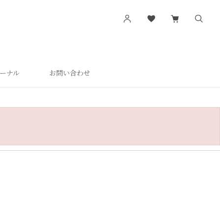
ーナル
お問い合わせ
す
シリーズから探す
肌潤
活潤
肌潤美白
つやしずく