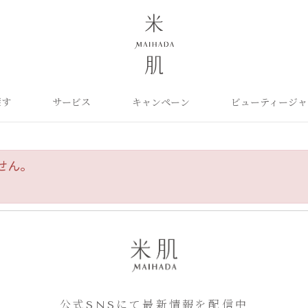
探す
サービス
キャンペーン
ビューティージャ
よくあるご質問
米肌について
カテゴリから探す
定期お届け便
ご利用ガイド
お知らせ
ポイントプログラム
目的に合わせて探
お問い合わせ
取扱い店舗
クレンジング
洗顔
保湿ケア
せん。
角質ふきとり美容液
化粧水
毛穴ケア
オイル
クリーム
美白ケア
美容液
日やけ止め
くすみケア
ベースメイク
パーツケア
UVケア
ヘアケア
インナーケア
エイジング
雑貨
ライスパワーセレクト
公式SNSにて最新情報を配信中