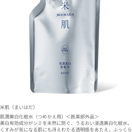
米肌（まいはだ）
肌潤美白化粧水（つめかえ用）＜医薬部外品＞
美白有効成分がシミを未然に防ぐ、うるおい浸透美白化粧水。
くすみが気になる肌にも冴えわたる透明感をあたえ、ふっくら