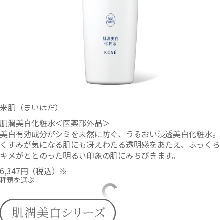
米肌（まいはだ）
肌潤美白化粧水＜医薬部外品＞
美白有効成分がシミを未然に防ぐ、うるおい浸透美白化粧水。
くすみが気になる肌にも冴えわたる透明感をあたえ、ふっくら
キメがととのった明るい印象の肌にみちびきます。
6,347円
（税込）※
種類を選ぶ