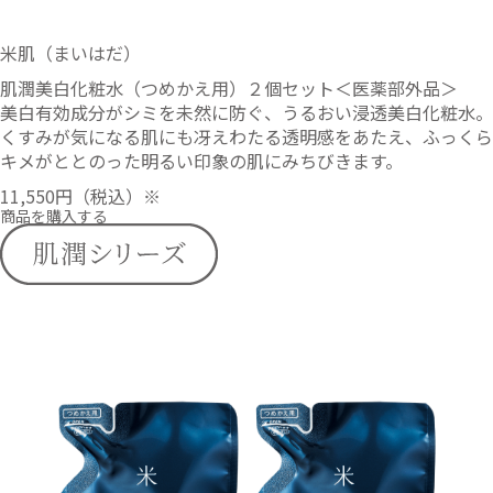
米肌（まいはだ）
肌潤美白化粧水（つめかえ用）２個セット＜医薬部外品＞
美白有効成分がシミを未然に防ぐ、うるおい浸透美白化粧水。
くすみが気になる肌にも冴えわたる透明感をあたえ、ふっくら
キメがととのった明るい印象の肌にみちびきます。
11,550円
（税込）※
商品を購入する