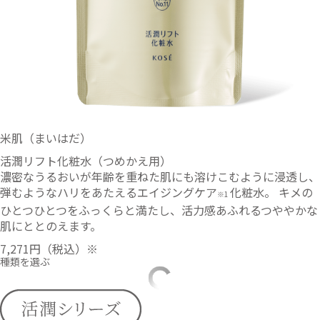
米肌（まいはだ）
活潤リフト化粧水（つめかえ用）
濃密なうるおいが年齢を重ねた肌にも溶けこむように浸透し、
弾むようなハリをあたえるエイジングケア
化粧水。 キメの
※1
ひとつひとつをふっくらと満たし、活力感あふれるつややかな
肌にととのえます。
7,271円
（税込）※
種類を選ぶ