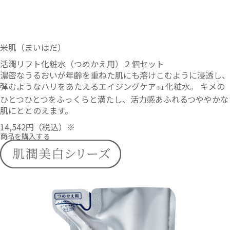
米肌（まいはだ）
活潤リフト化粧水（つめかえ用）２個セット
濃密なうるおいが年齢を重ねた肌にも溶けこむように浸透し、
弾むようなハリをあたえるエイジングケア
化粧水。 キメの
※1
ひとつひとつをふっくらと満たし、活力感あふれるつややかな
肌にととのえます。
14,542円
（税込）※
商品を購入する