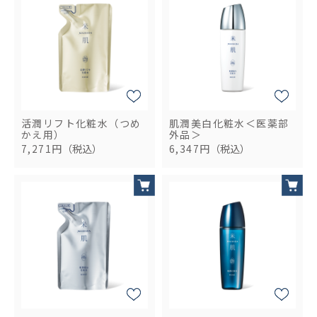
活潤リフト化粧水（つめ
肌潤美白化粧水＜医薬部
かえ用）
外品＞
7,271円
（税込）
6,347円
（税込）