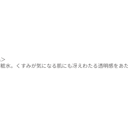
品＞
化粧水。くすみが気になる肌にも冴えわたる透明感をあ