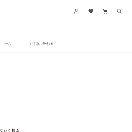
ーナル
お問い合わせ
す
シリーズから探す
肌潤
活潤
肌潤美白
つやしずく
だわり検索