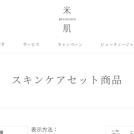
探す
サービス
キャンペーン
ビューティージャ
よくあるご質問
米肌について
カテゴリから探す
定期お届け便
ご利用ガイド
お知らせ
ポイントプログラム
目的に合わせて探
お問い合わせ
取扱い店舗
クレンジング
洗顔
保湿ケア
角質ふきとり美容液
化粧水
毛穴ケア
スキンケアセット商品
オイル
クリーム
美白ケア
美容液
日やけ止め
くすみケア
ベースメイク
パーツケア
UVケア
ヘアケア
インナーケア
エイジング
雑貨
ライスパワーセレクト
表示方法：
こ