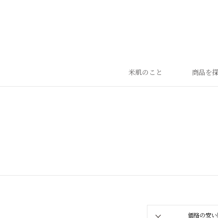
米肌のこと
商品を
ランキング
ベストセラー
お手入れご使用ステップ
すべての商品