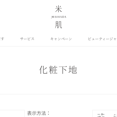
探す
サービス
キャンペーン
ビューティージャ
よくあるご質問
米肌について
カテゴリから探す
定期お届け便
ご利用ガイド
お知らせ
ポイントプログラム
目的に合わせて探
お問い合わせ
取扱い店舗
クレンジング
洗顔
保湿ケア
角質ふきとり美容液
化粧水
毛穴ケア
化粧下地
オイル
クリーム
美白ケア
美容液
日やけ止め
くすみケア
ベースメイク
パーツケア
UVケア
ヘアケア
インナーケア
エイジング
雑貨
ライスパワーセレクト
表示方法：
こ