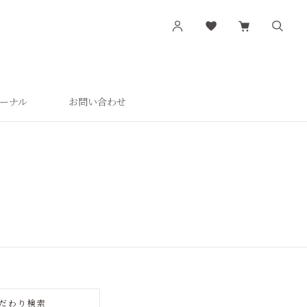
ーナル
お問い合わせ
す
シリーズから探す
肌潤
活潤
肌潤美白
つやしずく
だわり検索