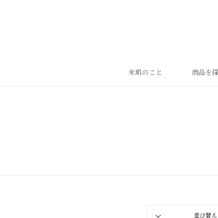
米肌のこと
商品を
ランキング
ベストセラー
お手入れご使用ステップ
すべての商品