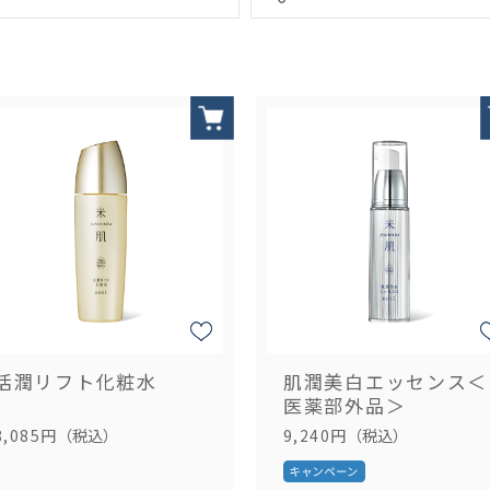
活潤リフト化粧水
肌潤美白エッセンス＜
医薬部外品＞
8,085円
（税込）
9,240円
（税込）