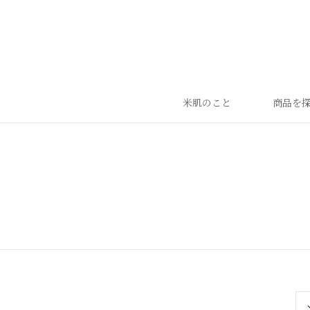
米肌のこと
商品を
ランキング
ベストセラー
お手入れご使用ステップ
すべての商品