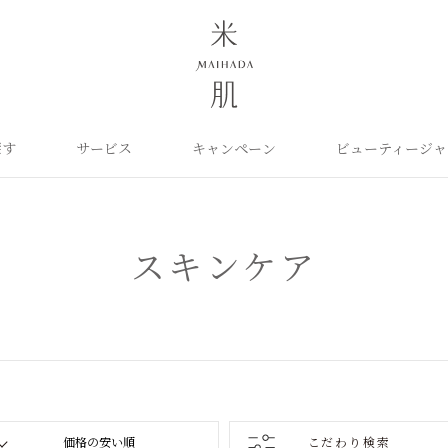
探す
サービス
キャンペーン
ビューティージャ
よくあるご質問
米肌について
カテゴリから探す
定期お届け便
ご利用ガイド
お知らせ
ポイントプログラム
目的に合わせて探
お問い合わせ
取扱い店舗
クレンジング
洗顔
保湿ケア
角質ふきとり美容液
化粧水
毛穴ケア
スキンケア
オイル
クリーム
美白ケア
美容液
日やけ止め
くすみケア
ベースメイク
パーツケア
UVケア
ヘアケア
インナーケア
エイジング
雑貨
ライスパワーセレクト
こだわり検索