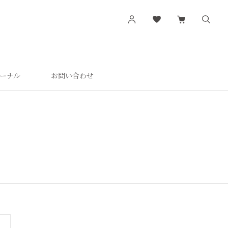
ーナル
お問い合わせ
す
シリーズから探す
肌潤
活潤
肌潤美白
つやしずく