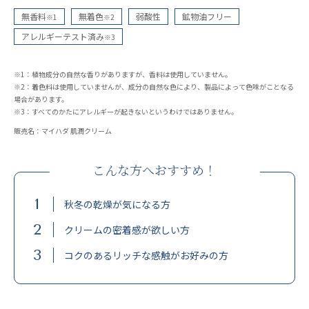
無香料
無着色
弱酸性
鉱物油フリー
※1
※2
アレルギーテスト済み
※3
※1：植物成分の自然な香りがありますが、香料は使用していません。
※2：着色料は使用していませんが、成分の自然な色により、製品によって色味がことなる
場合があります。
※3：すべてのかたにアレルギーが起きないというわけではありません。
販売名：マイハダ 肌潤クリーム
こんな方へおすすめ！
1
秋冬の乾燥が気になる方
2
クリームの密着感が欲しい方
3
コクのあるリッチな感触がお好みの方