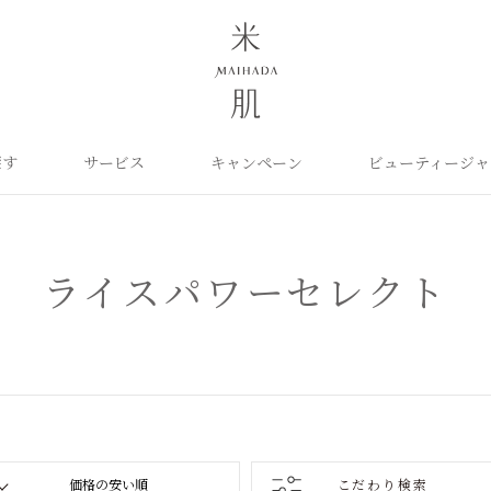
探す
サービス
キャンペーン
ビューティージャ
よくあるご質問
米肌について
カテゴリから探す
定期お届け便
ご利用ガイド
お知らせ
ポイントプログラム
目的に合わせて探
お問い合わせ
取扱い店舗
クレンジング
洗顔
保湿ケア
角質ふきとり美容液
化粧水
毛穴ケア
ライスパワーセレクト
オイル
クリーム
美白ケア
美容液
日やけ止め
くすみケア
ベースメイク
パーツケア
UVケア
ヘアケア
インナーケア
エイジング
雑貨
ライスパワーセレクト
こだわり検索