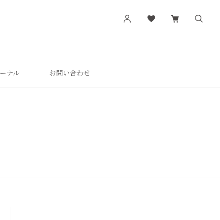
ーナル
お問い合わせ
す
シリーズから探す
肌潤
活潤
肌潤美白
つやしずく