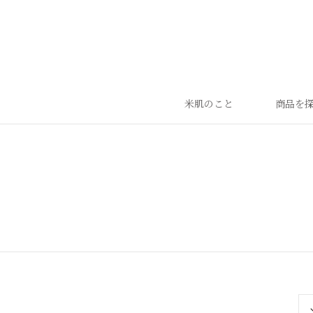
米肌のこと
商品を
ランキング
ベストセラー
お手入れご使用ステップ
すべての商品