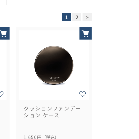
1
2
>
クッションファンデー
ション ケース
1,650円
（税込）