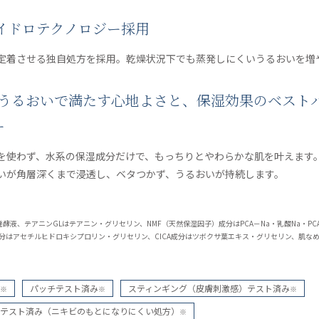
ハイドロテクノロジー採用
定着させる独自処方を採用。乾燥状況下でも蒸発しにくいうるおいを増
のうるおいで満たす心地よさと、保湿効果のベスト
ー
を使わず、水系の保湿成分だけで、もっちりとやわらかな肌を叶えます
いが角層深くまで浸透し、ベタつかず、うるおいが持続します。
メ発酵液、テアニンGLはテアニン・グリセリン、NMF（天然保湿因子）成分はPCA－Na・乳酸Na・P
分はアセチルヒドロキシプロリン・グリセリン、CICA成分はツボクサ葉エキス・グリセリン、肌な
パッチテスト済み
スティンギング（皮膚刺激感）テスト済み
※
※
※
テスト済み（ニキビのもとになりにくい処方）
※