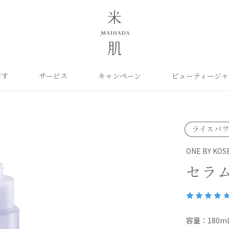
探す
サービス
キャンペーン
ビューティージャ
よくあるご質問
米肌について
カテゴリから探す
定期お届け便
ご利用ガイド
お知らせ
ポイントプログラム
目的に合わせて探
お問い合わせ
取扱い店舗
クレンジング
洗顔
保湿ケア
角質ふきとり美容液
化粧水
毛穴ケア
オイル
クリーム
美白ケア
ONE BY KOS
美容液
日やけ止め
くすみケア
ベースメイク
パーツケア
UVケア
セラ
ヘアケア
インナーケア
エイジング
雑貨
ライスパワーセレクト
容量：180m