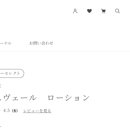
ーナル
お問い合わせ
す
シリーズから探す
肌潤
活潤
肌潤美白
E
つやしずく
ムヴェール ローション
4.5
（6）
レビューを見る
L