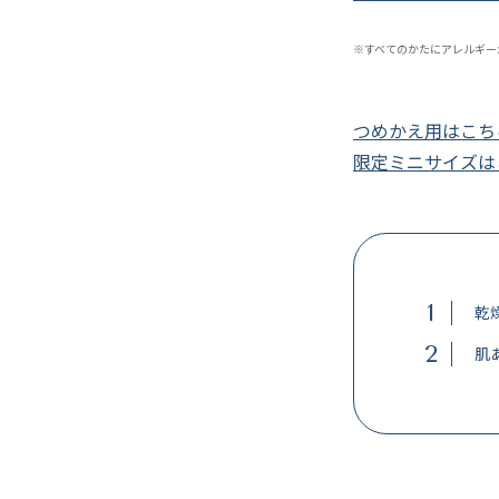
※すべてのかたにアレルギー
つめかえ用はこち
限定ミニサイズは
1
乾
2
肌