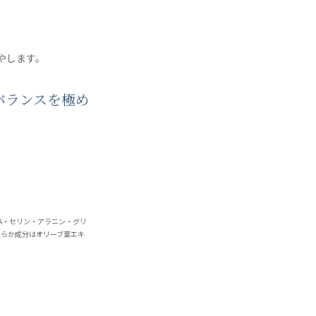
やします。
バランスを極め
。
CA・セリン・アラニン・グリ
めらか成分はオリーブ葉エキ