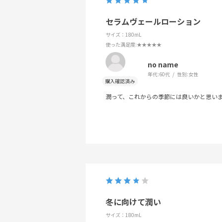
セラムヴェールローション
サイズ：180mL
使った満足度
:★★★★★
no name
年代:
60代
性別:
女性
潤って、これからの季節には良いかと思い
冬に向けて潤い
サイズ：180mL