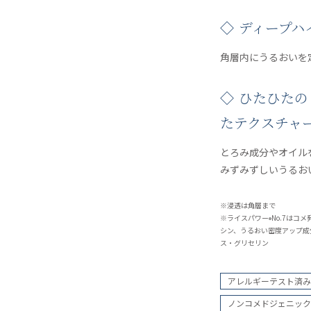
◇ ディープ
角層内にうるおいを
◇ ひたひた
たテクスチャ
とろみ成分やオイル
みずみずしいうるお
※浸透は角層まで
※ライスパワー
No.7はコ
®
シン、うるおい密度アップ成
ス・グリセリン
アレルギーテスト済み
ノンコメドジェニック