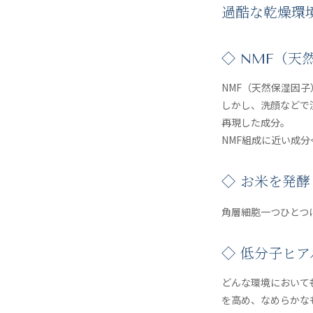
過酷な乾燥環
◇ NMF（天
NMF（天然保湿因
しかし、洗顔などで
再現した成分。
NMF組成に近い成
◇ お米を発
角層細胞一つひとつ
◇ 低分子ヒ
どんな環境において
を高め、なめらかな