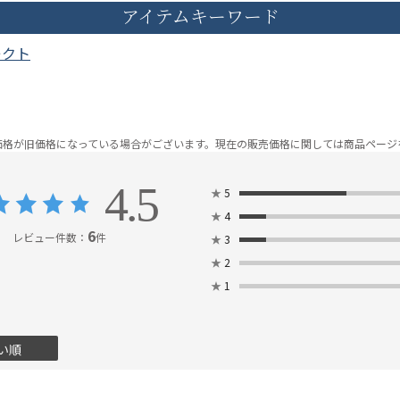
アイテムキーワード
レクト
価格が旧価格になっている場合がございます。
現在の販売価格に関しては商品ページ
4.5
★
5
★
4
6
レビュー件数：
件
★
3
★
2
★
1
い順