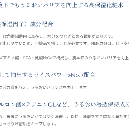
境下でもうるおいバリアを向上する高保湿化粧水
然保湿因子）成分配合
子）は角層細胞内に点在し、水分をつなぎとめる役割があります。
流出しやすいため、化粧品で補うことが必要です。NMF成分は、ヒト皮
分≪アミノ酸・PCA・乳酸Na≫で構成し、肌本来のうるおいバリアを向
酵して抽出するライスパワー
No.7配合
®
に活力感を与え、うるおいバランスを向上します。
アルロン酸×テアニンGLなど、うるおい浸透保持成
も、角層にうるおいがすばやく浸透し、保持。角層をすき間なく満たす
もっちり潤密肌をキープします。