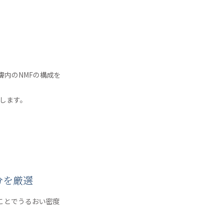
膚内のNMFの構成を
上します。
分を厳選
ことでうるおい密度