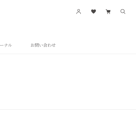
ーナル
お問い合わせ
す
シリーズから探す
肌潤
活潤
肌潤美白
つやしずく