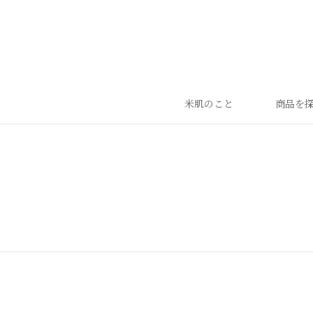
米肌のこと
商品を
ランキング
ベストセラー
お手入れご使用ステップ
すべての商品