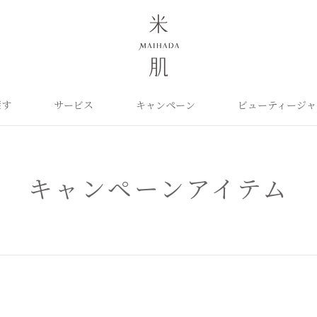
探す
サービス
キャンペーン
ビューティージャ
よくあるご質問
米肌について
カテゴリから探す
定期お届け便
ご利用ガイド
お知らせ
ポイントプログラム
目的に合わせて探
お問い合わせ
取扱い店舗
クレンジング
洗顔
保湿ケア
角質ふきとり美容液
化粧水
毛穴ケア
キャンペーンアイテム
オイル
クリーム
美白ケア
美容液
日やけ止め
くすみケア
ベースメイク
パーツケア
UVケア
ヘアケア
インナーケア
エイジング
雑貨
ライスパワーセレクト