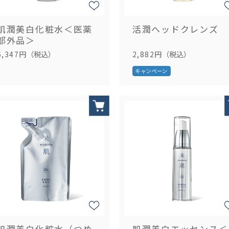
肌潤美白化粧水＜医薬
活潤ヘッドクレンズ
部外品＞
6,347円
（税込）
2,882円
（税込）
肌潤美白化粧水（つめ
肌潤美白エッセンス＜