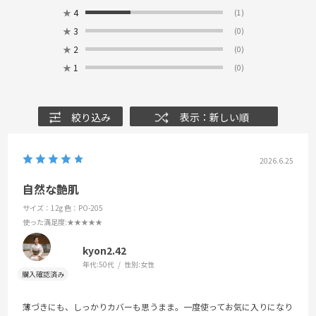
★
4
(1)
★
3
(0)
★
2
(0)
★
1
(0)
絞り込み
表示：新しい順
2026.6.25
自然な艶肌
サイズ：12g
色：PO-205
使った満足度
:★★★★★
kyon2.42
年代:
50代
性別:
女性
薄づきにも、しっかりカバーも思うまま。一度使ってお気に入りになり