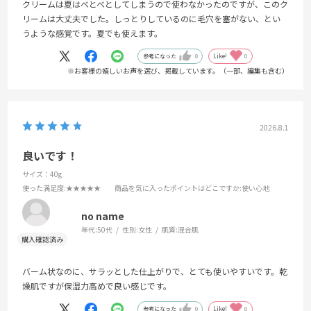
クリームは夏はべとべとしてしまうので使わなかったのですが、このク
リームは大丈夫でした。しっとりしているのに毛穴を塞がない、とい
うような感覚です。夏でも使えます。
参考になった
0
Like!
0
※お客様の嬉しいお声を選び、掲載しています。（一部、編集も含む）
2026.8.1
良いです！
サイズ：40g
使った満足度
:★★★★★
商品を気に入ったポイントはどこですか
:使い心地
no name
年代:
50代
性別:
女性
肌質:
混合肌
バーム状なのに、サラッとした仕上がりで、とても使いやすいです。乾
燥肌ですが保湿力高めで良い感じです。
参考になった
0
Like!
0