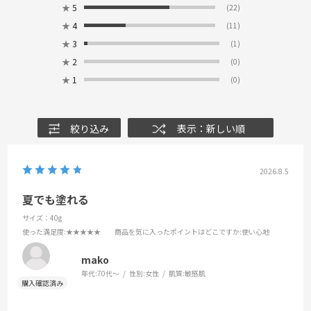
★
5
(22)
★
4
(11)
★
3
(1)
★
2
(0)
★
1
(0)
絞り込み
表示：新しい順
2026.8.5
夏でも塗れる
サイズ：40g
使った満足度
:★★★★★
商品を気に入ったポイントはどこですか
:使い心地
mako
年代:
70代～
性別:
女性
肌質:
敏感肌