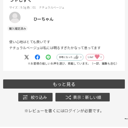
サイズ：9.5g
色：01 ナチュラルベージュ
ひーちゃん
使い心地はとても良いです
ナチュラルベージュは私には明るすぎたかなって思ってます
参考になった
0
Like!
0
※お客様の嬉しいお声を選び、掲載しています。（一部、編集も含む）
もっと見る
絞り込み
表示：新しい順
※レビューを書くには
ログイン
が必要です。