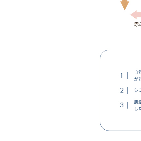
自
1
が
2
シ
肌
3
し