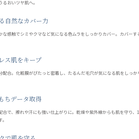
うるおいツヤ肌へ。
ある自然なカバー力
かな感触でシミやクマなど気になる色ムラをしっかりカバー。カバーす
穴レス肌をキープ
分配合。化粧膜がぴたっと密着し、たるんだ毛穴が気になる肌をしっか
粧もちデータ取得
配合で、擦れや汗にも強い仕上がりに。乾燥や紫外線からも肌を守り、1
す。
ックで肌を守る