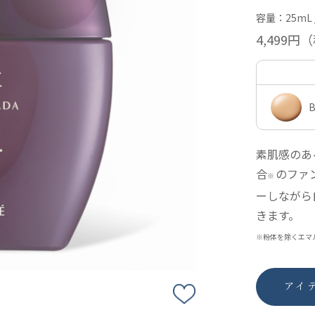
容量：25mL 
4,499円
（
素肌感のあ
合
のファ
※
ーしながら
きます。
※粉体を除くエマ
アイ