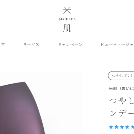
探す
サービス
キャンペーン
ビューティージャ
よくあるご質問
米肌について
カテゴリから探す
定期お届け便
ご利用ガイド
お知らせ
ポイントプログラム
目的に合わせて探
お問い合わせ
取扱い店舗
クレンジング
洗顔
保湿ケア
角質ふきとり美容液
化粧水
毛穴ケア
オイル
クリーム
美白ケア
米肌（まい
美容液
日やけ止め
くすみケア
ベースメイク
パーツケア
UVケア
つや
ヘアケア
インナーケア
エイジング
雑貨
ライスパワーセレクト
ンデ