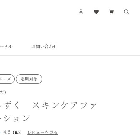
ーナル
お問い合わせ
す
シリーズから探す
肌潤
活潤
肌潤美白
はだ）
つやしずく
しずく スキンケアファ
ーション
4.5
（85）
レビューを見る