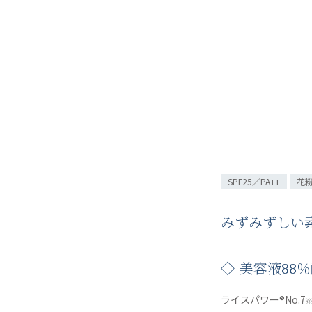
SPF25／PA++
花
みずみずしい
◇ 美容液88
ライスパワー®No.7
※