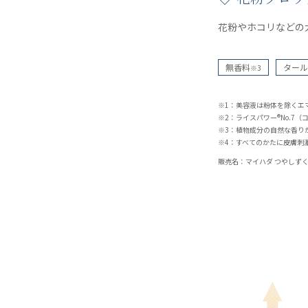
花粉やホコリなどの
無香料
タール
※3
※1：美容液は粉体を除くエ
※2：ライスパワー®No.7
※3：植物成分の自然な香り
※4：すべてのかたに皮膚刺
販売名：マイハダ つやしず