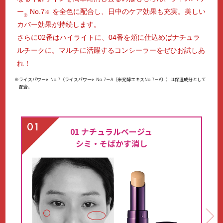
ー
No.7
を全色に配合し、日中のケア効果も充実。美しい
※
®
カバー効果が持続します。
さらに02番はハイライトに、04番を頬に仕込めばナチュラ
ルチークに。マルチに活躍するコンシーラーをぜひお試しあ
れ！
※ライスパワー
No.7（ライスパワー
No.7－A〔米発酵エキスNo.7－A〕）は保湿成分として
®
®
配合。
01
01 ナチュラルベージュ
シミ・そばかす消し