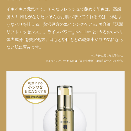
イキイキと元気そう。そんなフレッシュで艶めく印象は、高感
度大！ 誰もがなりたいそんなお肌へ導いてくれるのは、弾むよ
うなハリを叶える、贅沢処方のエイジングケア
美容液「活潤
※1
リフトエッセンス」。ライスパワー
No.11
と｢うるおいハリ
※2
®
弾力成分｣を贅沢処方。口もとや目もとの乾燥小ジワの気になら
ない肌に育みます。
※1 年齢に応じたお手入れ。
※2 ライスパワー
®
No.11〔コメ発酵液〕は保湿成分として配合。