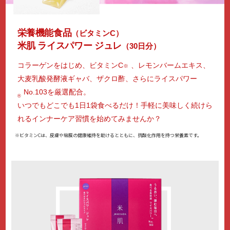
栄養機能食品
（ビタミンC）
米肌 ライスパワー ジュレ
（30日分）
コラーゲンをはじめ、ビタミンC
、レモンバームエキス、
※
大麦乳酸発酵液ギャバ、ザクロ酢、さらにライスパワー
No.103を厳選配合。
®
いつでもどこでも1日1袋食べるだけ！手軽に美味しく続けら
れるインナーケア習慣を始めてみませんか？
※ビタミンCは、皮膚や粘膜の健康維持を助けるとともに、抗酸化作用を持つ栄養素です。