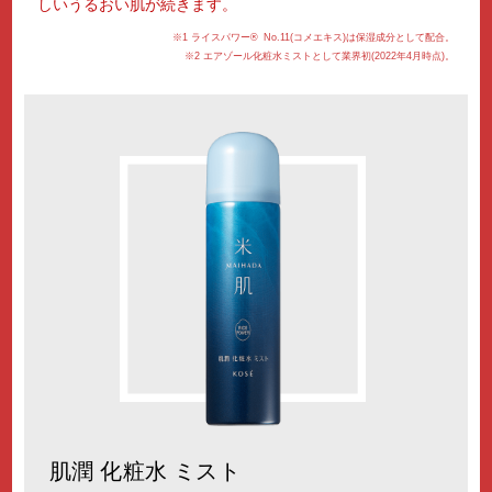
しいうるおい肌が続きます。
※1 ライスパワー
®
No.11(コメエキス)は保湿成分として配合。
※2 エアゾール化粧水ミストとして業界初(2022年4月時点)。
肌潤 化粧水 ミスト