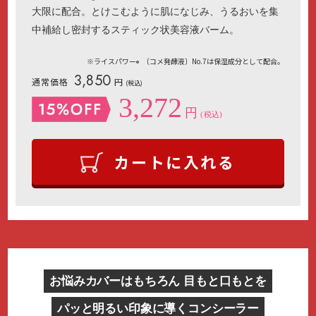
大限に配合。とけこむように肌になじみ、うるおいを集
中補給し密封するスティック状美容液バーム。
※ライスパワー
〔コメ発酵液〕No.7は保湿成分として配合。
®
3,850
通常価格
円
(税込)
3,272
円
(税込)
カートに入れる
お悩みカバーはもちろん 目もと口もとを
パッと明るい印象に導くコンシーラー