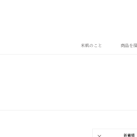
米肌のこと
商品を
ランキング
ベストセラー
お手入れご使用ステップ
すべての商品