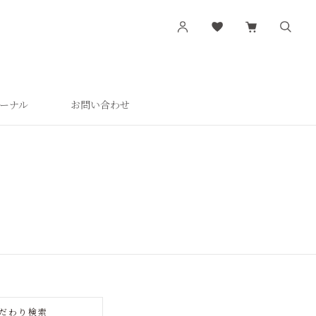
ーナル
お問い合わせ
す
シリーズから探す
肌潤
活潤
肌潤美白
つやしずく
だわり検索