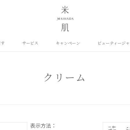
探す
サービス
キャンペーン
ビューティージャ
よくあるご質問
米肌について
カテゴリから探す
定期お届け便
ご利用ガイド
お知らせ
ポイントプログラム
目的に合わせて探
お問い合わせ
取扱い店舗
クレンジング
洗顔
保湿ケア
角質ふきとり美容液
化粧水
毛穴ケア
クリーム
オイル
クリーム
美白ケア
美容液
日やけ止め
くすみケア
ベースメイク
パーツケア
UVケア
ヘアケア
インナーケア
エイジング
雑貨
ライスパワーセレクト
表示方法：
こ