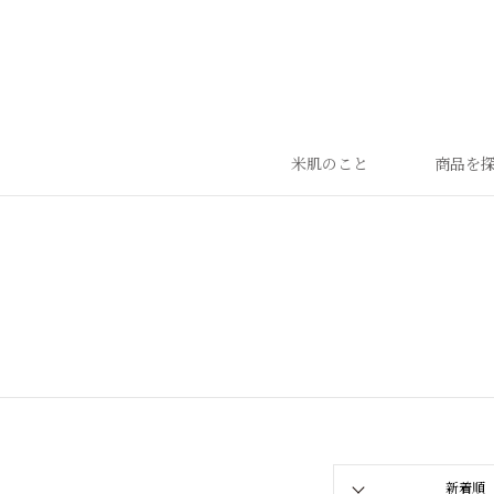
米肌のこと
商品を
ランキング
ベストセラー
お手入れご使用ステップ
すべての商品