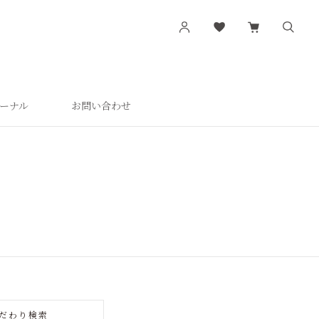
ーナル
お問い合わせ
す
シリーズから探す
肌潤
活潤
肌潤美白
つやしずく
だわり検索