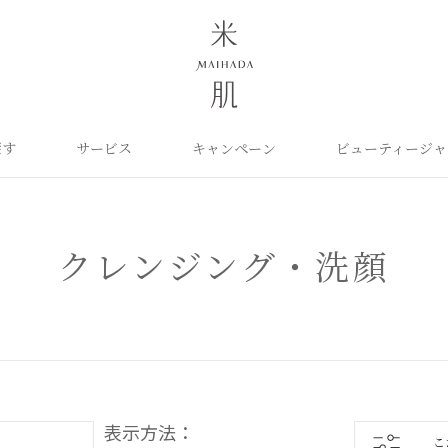
探す
サービス
キャンペーン
ビューティージャ
よくあるご質問
米肌について
カテゴリから探す
定期お届け便
ご利用ガイド
お知らせ
ポイントプログラム
目的に合わせて探
お問い合わせ
取扱い店舗
クレンジング
洗顔
保湿ケア
角質ふきとり美容液
化粧水
毛穴ケア
クレンジング・洗顔
オイル
クリーム
美白ケア
美容液
日やけ止め
くすみケア
ベースメイク
パーツケア
UVケア
ヘアケア
インナーケア
エイジング
雑貨
ライスパワーセレクト
表示方法：
こ