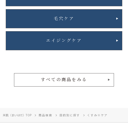
毛穴ケア
エイジングケア
すべての商品をみる
米肌（まいはだ）TOP
商品検索
目的別に探す
くすみ※ケア