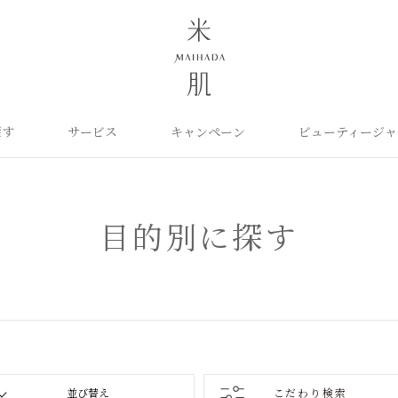
探す
サービス
キャンペーン
ビューティージャ
よくあるご質問
米肌について
カテゴリから探す
定期お届け便
ご利用ガイド
お知らせ
ポイントプログラム
目的に合わせて探
お問い合わせ
取扱い店舗
クレンジング
洗顔
保湿ケア
角質ふきとり美容液
化粧水
毛穴ケア
目的別に探す
オイル
クリーム
美白ケア
美容液
日やけ止め
くすみケア
ベースメイク
パーツケア
UVケア
ヘアケア
インナーケア
エイジング
雑貨
ライスパワーセレクト
こだわり検索