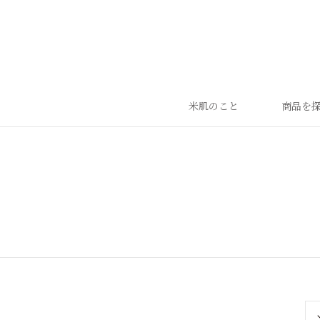
米肌のこと
商品を
ランキング
ベストセラー
お手入れご使用ステップ
すべての商品