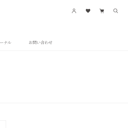
ーナル
お問い合わせ
す
シリーズから探す
肌潤
活潤
肌潤美白
つやしずく