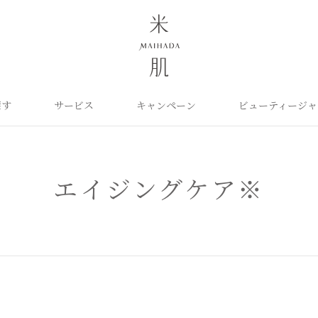
探す
サービス
キャンペーン
ビューティージャ
よくあるご質問
米肌について
カテゴリから探す
定期お届け便
ご利用ガイド
お知らせ
ポイントプログラム
目的に合わせて探
お問い合わせ
取扱い店舗
クレンジング
洗顔
保湿ケア
角質ふきとり美容液
化粧水
毛穴ケア
エイジングケア※
オイル
クリーム
美白ケア
美容液
日やけ止め
くすみケア
ベースメイク
パーツケア
UVケア
ヘアケア
インナーケア
エイジング
雑貨
ライスパワーセレクト