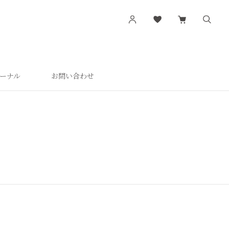
ーナル
お問い合わせ
す
シリーズから探す
肌潤
活潤
肌潤美白
つやしずく