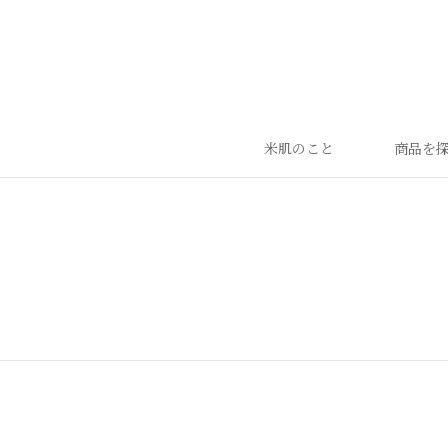
米肌のこと
商品を
ランキング
ベストセラー
お手入れご使用ステップ
すべての商品