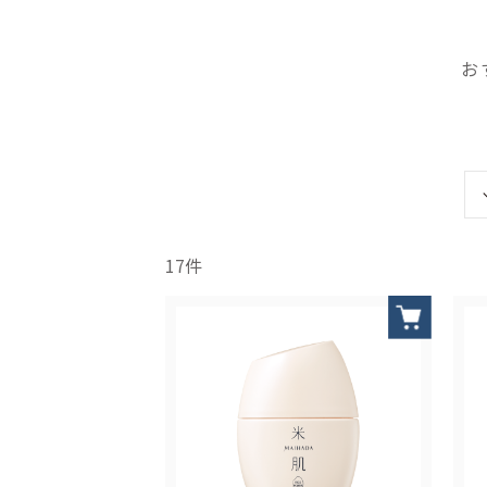
お
17
件