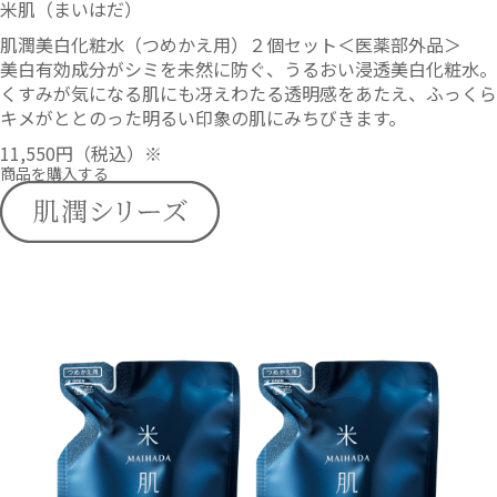
米肌（まいはだ）
肌潤美白化粧水（つめかえ用）２個セット＜医薬部外品＞
美白有効成分がシミを未然に防ぐ、うるおい浸透美白化粧水。
くすみが気になる肌にも冴えわたる透明感をあたえ、ふっくら
キメがととのった明るい印象の肌にみちびきます。
11,550円
（税込）※
商品を購入する