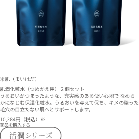
米肌（まいはだ）
肌潤化粧水（つめかえ用）２個セット
うるおいがつまったような、充実感のある使い心地で なめら
かになじむ保湿化粧水。うるおいを与えて保ち、キメの整った
毛穴の目立たない肌へとサポートします。
10,384円
（税込）※
商品を購入する