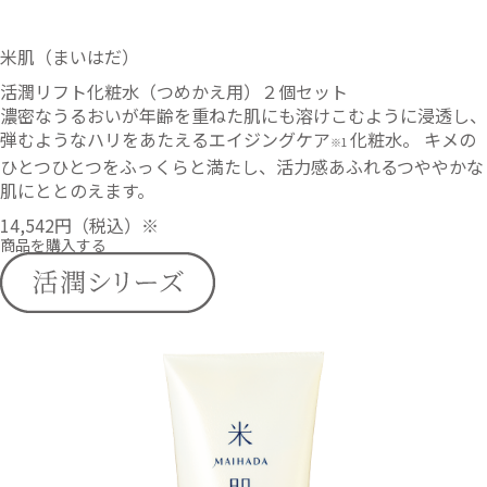
米肌（まいはだ）
活潤リフト化粧水（つめかえ用）２個セット
濃密なうるおいが年齢を重ねた肌にも溶けこむように浸透し、
弾むようなハリをあたえるエイジングケア
化粧水。 キメの
※1
ひとつひとつをふっくらと満たし、活力感あふれるつややかな
肌にととのえます。
14,542円
（税込）※
商品を購入する