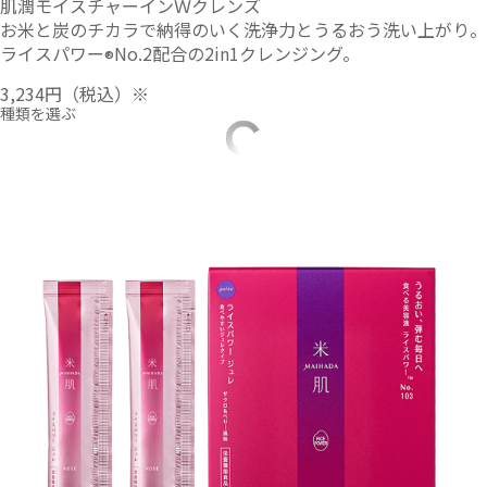
肌潤モイスチャーインＷクレンズ
お米と炭のチカラで納得のいく洗浄力とうるおう洗い上がり。
ライスパワー
No.2配合の2in1クレンジング。
®
3,234円
（税込）※
種類を選ぶ