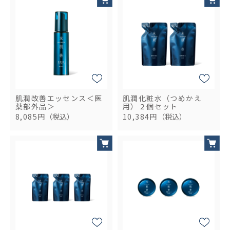
肌潤改善エッセンス＜医
肌潤化粧水（つめかえ
薬部外品＞
用）２個セット
8,085円
（税込）
10,384円
（税込）