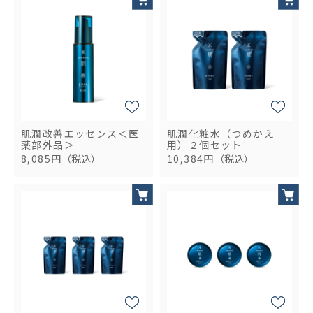
肌潤改善エッセンス＜医
肌潤化粧水（つめかえ
薬部外品＞
用）２個セット
8,085円
（税込）
10,384円
（税込）