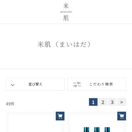
米肌（まいはだ）
こだわり検索
1
2
3
>
49
件